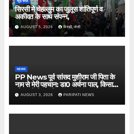
न्यूज़ चैनल
सिरसी मे चेहल्लुम का जुलूस शांतिपूर्ण व
अकीदत के साथ संपन्न,
AUGUST 5, 2026
विक्की जोशी
NEWS
PP News पूर्व सांसद मुशीराम जी पिता के
नाम से मेरी पहचान: डा0 अर्चना पाल, किसान
चौपाल में दिया परिचय
AUGUST 3, 2026
PARIPATI NEWS