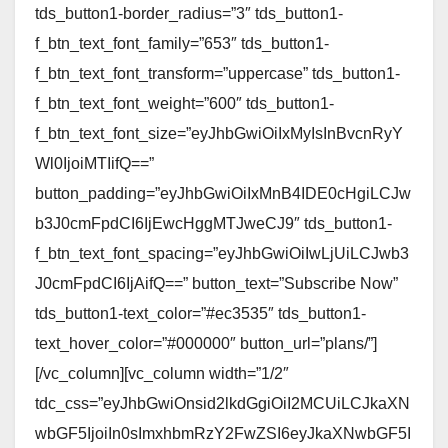
tds_button1-border_radius=”3″ tds_button1-
f_btn_text_font_family=”653″ tds_button1-
f_btn_text_font_transform=”uppercase” tds_button1-
f_btn_text_font_weight=”600″ tds_button1-
f_btn_text_font_size=”eyJhbGwiOiIxMyIsInBvcnRyY
Wl0IjoiMTIifQ==”
button_padding=”eyJhbGwiOiIxMnB4IDE0cHgiLCJw
b3J0cmFpdCI6IjEwcHggMTJweCJ9″ tds_button1-
f_btn_text_font_spacing=”eyJhbGwiOiIwLjUiLCJwb3
J0cmFpdCI6IjAifQ==” button_text=”Subscribe Now”
tds_button1-text_color=”#ec3535″ tds_button1-
text_hover_color=”#000000″ button_url=”plans/”]
[/vc_column][vc_column width=”1/2″
tdc_css=”eyJhbGwiOnsid2lkdGgiOiI2MCUiLCJkaXN
wbGF5IjoiIn0sImxhbmRzY2FwZSI6eyJkaXNwbGF5I