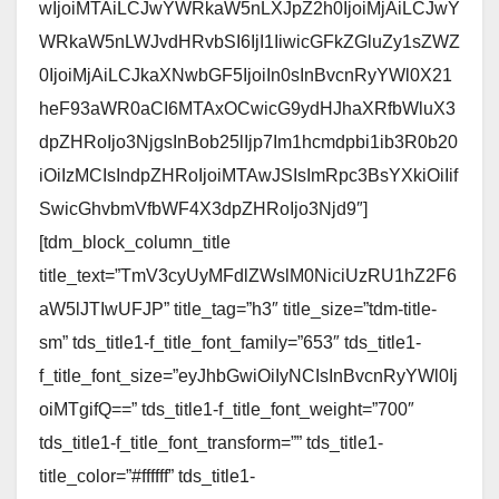
wIjoiMTAiLCJwYWRkaW5nLXJpZ2h0IjoiMjAiLCJwY
WRkaW5nLWJvdHRvbSI6IjI1IiwicGFkZGluZy1sZWZ
0IjoiMjAiLCJkaXNwbGF5IjoiIn0sInBvcnRyYWl0X21
heF93aWR0aCI6MTAxOCwicG9ydHJhaXRfbWluX3
dpZHRoIjo3NjgsInBob25lIjp7Im1hcmdpbi1ib3R0b20
iOiIzMCIsIndpZHRoIjoiMTAwJSIsImRpc3BsYXkiOiIif
SwicGhvbmVfbWF4X3dpZHRoIjo3Njd9″]
[tdm_block_column_title
title_text=”TmV3cyUyMFdlZWslM0NiciUzRU1hZ2F6
aW5lJTIwUFJP” title_tag=”h3″ title_size=”tdm-title-
sm” tds_title1-f_title_font_family=”653″ tds_title1-
f_title_font_size=”eyJhbGwiOiIyNCIsInBvcnRyYWl0Ij
oiMTgifQ==” tds_title1-f_title_font_weight=”700″
tds_title1-f_title_font_transform=”” tds_title1-
title_color=”#ffffff” tds_title1-