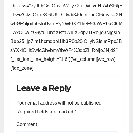
tdc_css=”eyJhbGwiOnsibWFyZ2luLWJvdHRvbSI6IjE
1IiwiZGlzcGxheSI6IiJ9LCJwb3J0cmFpdCI6eyJkaXN
wbGF5IjoiIn0sInBvcnRyYWl0X21heF93aWR0aCI6M
TAxOCwicG9ydHJhaXRfbWluX3dpZHRoIjo3NjgsIn
Bob25lIjp7Im1hcmdpbi1ib3R0b20iOiIyNSIsImRpc3B
sYXkiOiIifSwicGhvbmVfbWF4X3dpZHRoIjo3Njd9″
f_list_font_line_height=”1.6″][/vc_column][/vc_row]
[/tdc_zone]
Leave a Reply
Your email address will not be published.
Required fields are marked
*
Comment
*