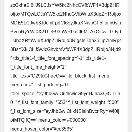
zcGxheSI6IiJ9LCJsYW5kc2NhcGVfbWF4X3dpZHR
oIjoxMTQwLCJsYW5kc2NhcGVfbWluX3dpZHRoIjox
MDE5LCJwb3J0cmFpdCI6eyJkaXNwbGF5IjoiIn0sIn
BvcnRyYWl0X21heF93aWR0aCI6MTAxOCwicG9yd
HJhaXRfbWluX3dpZHRoIjo3NjgsInBob25lIjp7ImRpc
3BsYXkiOiIifSwicGhvbmVfbWF4X3dpZHRoIjo3Njd9
″ tds_title1-f_title_font_spacing=”-1″ tds_title1-
f_title_font_line_height=”1″
title_text=”Q29tcGFueQ==”][td_block_list_menu
menu_id=”” list_padding=”0″
item_space=”eyJhbGwiOiI4IiwicG9ydHJhaXQiOiI1In
0=” f_list_font_family=”653″ f_list_font_weight=”500″
f_list_font_size=”eyJhbGwiOiIxNSIsInBvcnRyYWl0Ij
oiMTQifQ==” menu_color=”#000000″
menu_hover_color=”#ec3535″