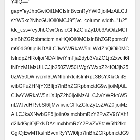
Y4fQ==”
gap=”eyJhbGwiOiI1MCIsInBvcnRyYWl0IjoiMzAiLCJ
sYW5kc2NhcGUiOiI0MCJ9″][vc_column width=”1/2″
tdc_css=”eyJhbGwiOnsicGFkZGluZy10b3AiOiIzMCI
sInBhZGRpbmctcmlnaHQiOiI0MCIsInBhZGRpbmctY
m90dG9tIjoiNDAiLCJwYWRkaW5nLWxlZnQiOiI0MC
IsIndpZHRoIjoiNDAlIiwiYmFja2dyb3VuZC1jb2xvciI6I
iNlYzM1MzUiLCJjb250ZW50LWgtYWxpZ24iOiJjb25
0ZW50LWhvcml6LWNlbnRlciIsImRpc3BsYXkiOiIifS
wibGFuZHNjYXBlIjp7InBhZGRpbmctdG9wIjoiMjAiL
CJwYWRkaW5nLXJpZ2h0IjoiMzAiLCJwYWRkaW5
nLWJvdHRvbSI6IjMwIiwicGFkZGluZy1sZWZ0IjoiMz
AiLCJkaXNwbGF5IjoiIn0sImxhbmRzY2FwZV9tYXhf
d2lkdGgiOjExNDAsImxhbmRzY2FwZV9taW5fd2lkd
GgiOjEwMTksInBvcnRyYWl0Ijp7InBhZGRpbmctdG9