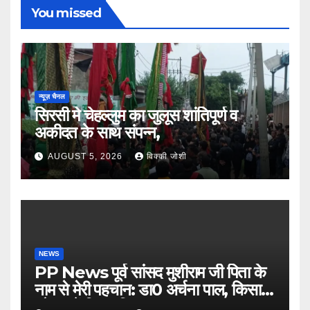
You missed
न्यूज़ चैनल
सिरसी मे चेहल्लुम का जुलूस शांतिपूर्ण व
अकीदत के साथ संपन्न,
AUGUST 5, 2026
विक्की जोशी
NEWS
PP News पूर्व सांसद मुशीराम जी पिता के
नाम से मेरी पहचान: डा0 अर्चना पाल, किसान
चौपाल में दिया परिचय