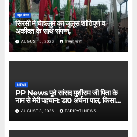
न्यूज़ चैनल
सिरसी मे चेहल्लुम का जुलूस शांतिपूर्ण व
अकीदत के साथ संपन्न,
AUGUST 5, 2026
विक्की जोशी
NEWS
PP News पूर्व सांसद मुशीराम जी पिता के
नाम से मेरी पहचान: डा0 अर्चना पाल, किसान
चौपाल में दिया परिचय
AUGUST 3, 2026
PARIPATI NEWS