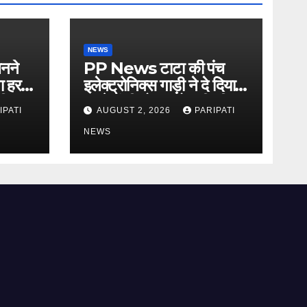
NEWS
नने
PP News टाटा की पंच
गा हर
इलेक्ट्रोनिक्स गाड़ी ने दे दिया
ी,
रास्ते में ही धोका, हो गयी सीज,
IPATI
AUGUST 2, 2026
PARIPATI
पाल
जो सब बताया झूठ
NEWS