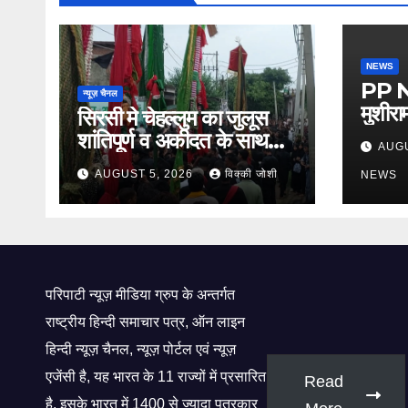
NEWS
PP Ne
न्यूज़ चैनल
मुशीरा
सिरसी मे चेहल्लुम का जुलूस
पहचान
शांतिपूर्ण व अकीदत के साथ
AUGU
किसान 
संपन्न,
AUGUST 5, 2026
विक्की जोशी
NEWS
परिपाटी न्यूज़ मीडिया ग्रुप के अन्तर्गत
राष्ट्रीय हिन्दी समाचार पत्र, ऑन लाइन
हिन्दी न्यूज़ चैनल, न्यूज़ पोर्टल एवं न्यूज़
एजेंसी है, यह भारत के 11 राज्यों में प्रसारित
Read
है, इसके भारत में 1400 से ज्यादा पत्रकार