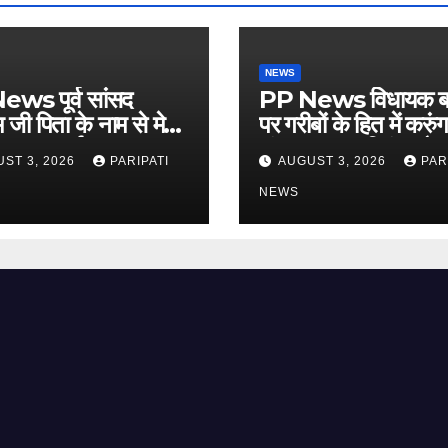
NEWS
ws पूर्व सांसद
PP News विधायक ब
म जी पिता के नाम से मेरी
पर गरीबों के हित में करुं
: डा0 अर्चना पाल,
संभव प्रयास: प्रिंस चौधर
ST 3, 2026
PARIPATI
AUGUST 3, 2026
PAR
चौपाल में दिया परिचय
लगाई किसान मजदूर चौ
NEWS