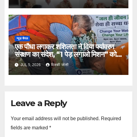
न्यूज़ चैनल
एक पौधा लगाकर शशिलता ने दिया पर्यावरण
संरक्षण का संदेश, “1 पेड़ लगाओ मिशन” को
मिला समर्थन
JUL 5, 2026
विक्की जोशी
Leave a Reply
Your email address will not be published.
Required
fields are marked
*