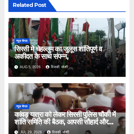
Related Post
न्यूज़ चैनल
सिरसी मे चेहल्लुम का जुलूस शांतिपूर्ण व
अकीदत के साथ संपन्न,
AUG 5, 2026
विक्की जोशी
न्यूज़ चैनल
कांवड़ यात्रा को लेकर सिरसी पुलिस चौकी में
शांति समिति की बैठक, आपसी सौहार्द और
सुरक्षा पर जोर
JUL 29, 2026
विक्की जोशी