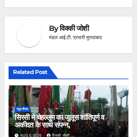
By
विक्की जोशी
मंडल आई.टी. प्रभारी मुरादाबाद
Related Post
न्यूज़ चैनल
सिरसी मे चेहल्लुम का जुलूस शांतिपूर्ण व
अकीदत के साथ संपन्न,
AUG 5, 2026
विक्की जोशी