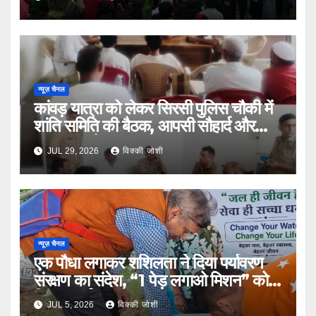
न्यूज़ चैनल
कांवड़ यात्रा को लेकर सिरसी पुलिस चौकी में
शांति समिति की बैठक, आपसी सौहार्द और
सुरक्षा पर जोर
JUL 29, 2026
विक्की जोशी
न्यूज़ चैनल
एक पौधा लगाकर शशिलता ने दिया पर्यावरण
संरक्षण का संदेश, “1 पेड़ लगाओ मिशन” को
मिला समर्थन
JUL 5, 2026
विक्की जोशी