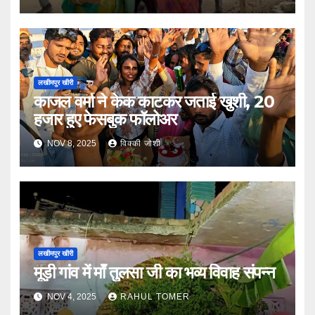
लखीमपुर खीरी
काजल वर्मा ने केक काटकर जताई खुशी, 20
हजार हुए फेसबुक फॉलोअर
NOV 8, 2025
विक्की जोशी
लखीमपुर खीरी
मूड़ी गांव में माँ तुलसा जी का भव्य विवाह संपन्न
NOV 4, 2025
RAHUL TOMER