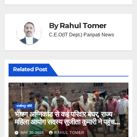
By
Rahul Tomer
C.E.O(IT Dept.) Paripati News
Related Post
लखीमपुर खीरी
भीषण अग्निकांड से कई परिवार बेघर, राज्य
महिला आयोग सदस्य सुजीता कुमारी ने पहुंचकर
बंधाया ढांढस
MAY 30, 2026
RAHUL TOMER