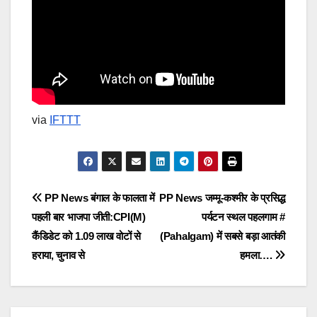
via
IFTTT
Post
PP News बंगाल के फालता में
PP News जम्मू-कश्मीर के प्रसिद्ध
पहली बार भाजपा जीती:CPI(M)
पर्यटन स्थल पहलगाम #
navigation
कैंडिडेट को 1.09 लाख वोटों से
(Pahalgam) में सबसे बड़ा आतंकी
हराया, चुनाव से
हमला….