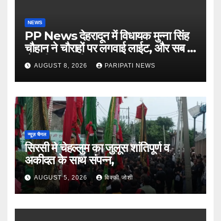
NEWS
PP News देहरादून में विधायक मुन्ना सिंह
चौहान ने चौराहों पर लगवाई लाईट, और सब में
हो गयी वाह-वाही…
AUGUST 8, 2026
PARIPATI NEWS
न्यूज़ चैनल
सिरसी मे चेहल्लुम का जुलूस शांतिपूर्ण व
अकीदत के साथ संपन्न,
AUGUST 5, 2026
विक्की जोशी