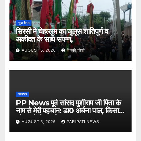
न्यूज़ चैनल
सिरसी मे चेहल्लुम का जुलूस शांतिपूर्ण व
अकीदत के साथ संपन्न,
AUGUST 5, 2026
विक्की जोशी
NEWS
PP News पूर्व सांसद मुशीराम जी पिता के
नाम से मेरी पहचान: डा0 अर्चना पाल, किसान
चौपाल में दिया परिचय
AUGUST 3, 2026
PARIPATI NEWS