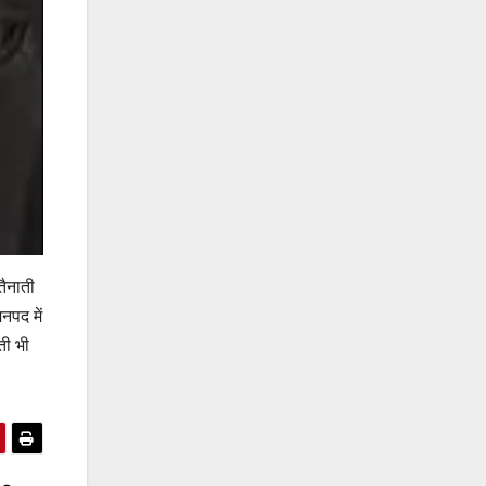
तैनाती
नपद में
ती भी