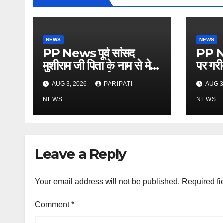
NEWS
NEWS
PP News पूर्व सांसद
PP N
मुशीराम जी पिता के नाम से मेरी
पर गरीब
पहचान: डा0 अर्चना पाल,
संभव प
AUG 3, 2026
PARIPATI
AUG 3
किसान चौपाल में दिया परिचय
लगाई 
NEWS
NEWS
Leave a Reply
Your email address will not be published.
Required fi
Comment
*