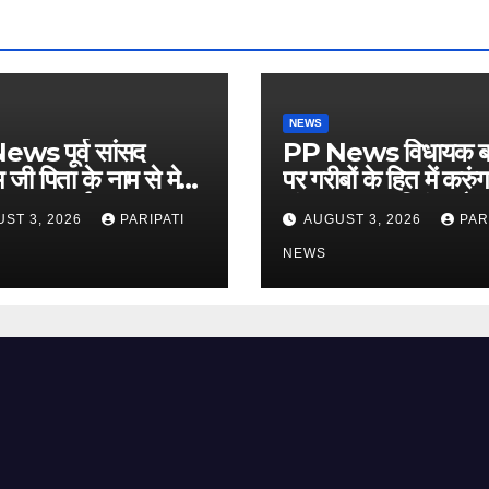
NEWS
ws पूर्व सांसद
PP News विधायक ब
म जी पिता के नाम से मेरी
पर गरीबों के हित में करुं
: डा0 अर्चना पाल,
संभव प्रयास: प्रिंस चौधर
ST 3, 2026
PARIPATI
AUGUST 3, 2026
PAR
चौपाल में दिया परिचय
लगाई किसान मजदूर चौ
NEWS