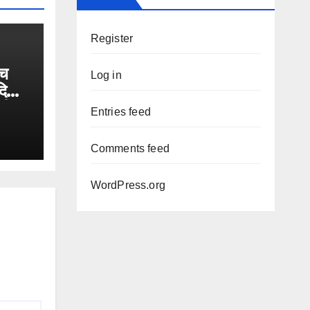
Register
च
Log in
दिया
 सीज,
Entries feed
Comments feed
WordPress.org