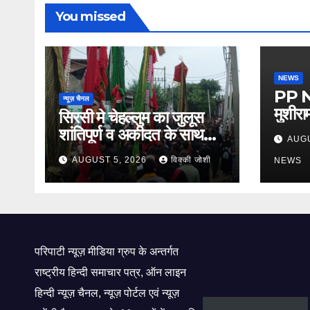
You missed
NEWS
PP Ne
न्यूज़ चैनल
मुशीरा
सिरसी मे चेहल्लुम का जुलूस
पहचान
शांतिपूर्ण व अकीदत के साथ
AUGU
किसान 
संपन्न,
AUGUST 5, 2026
विक्की जोशी
NEWS
परिपाटी न्यूज़ मीडिया ग्रुप के अन्तर्गत
राष्ट्रीय हिन्दी समाचार पत्र, ऑन लाइन
हिन्दी न्यूज़ चैनल, न्यूज़ पोर्टल एवं न्यूज़