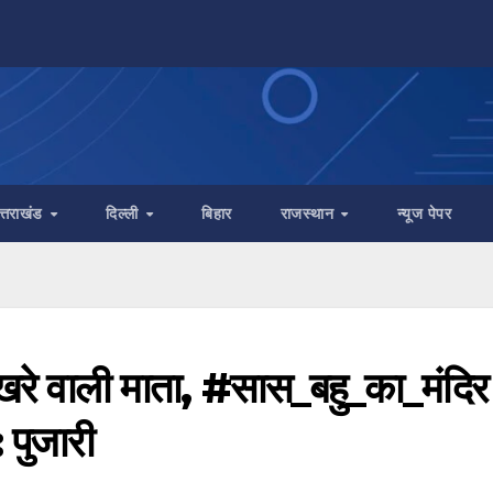
त्तराखंड
दिल्ली
बिहार
राजस्थान
न्यूज पेपर
रे वाली माता, #सास_बहु_का_मंदिर
 पुजारी