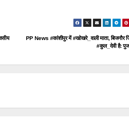
िवसीय
PP News #कांशीपुर में #खोखरे_वाली माता, बिजनौर ज
#कुल_देवी है: पु