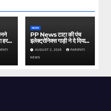
NEWS
नने
PP News टाटा की पंच
गा हर
इलेक्ट्रोनिक्स गाड़ी ने दे दिया
ी,
रास्ते में ही धोका, हो गयी सीज,
IPATI
AUGUST 2, 2026
PARIPATI
पाल
जो सब बताया झूठ
NEWS