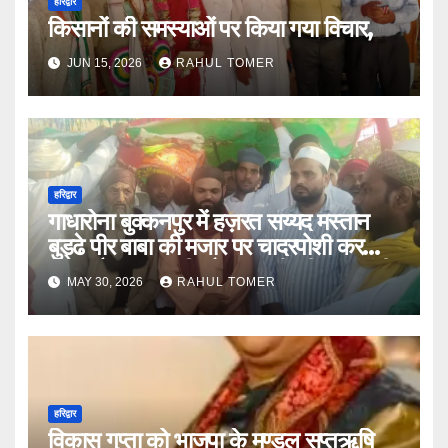
हरिद्वार
किसानों की समस्याओं पर किया गया विचार,
JUN 15, 2026
RAHUL TOMER
हरिद्वार
गाधारोना बुक्कनपुर में हज़रत सय्यद मस्तान
बुड्ढे पीर बाबा की मजार पर चादरपोशी कर
अमन चैन खुशहाली और तरक्की की दुआ मांगी
MAY 30, 2026
RAHUL TOMER
हरिद्वार
विकास गुप्ता को भाजपा के मण्डल सप्तऋषि