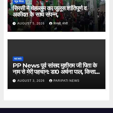
न्यूज़ चैनल
सिरसी मे चेहल्लुम का जुलूस शांतिपूर्ण व
अकीदत के साथ संपन्न,
AUGUST 5, 2026
विक्की जोशी
NEWS
PP News पूर्व सांसद मुशीराम जी पिता के
नाम से मेरी पहचान: डा0 अर्चना पाल, किसान
चौपाल में दिया परिचय
AUGUST 3, 2026
PARIPATI NEWS