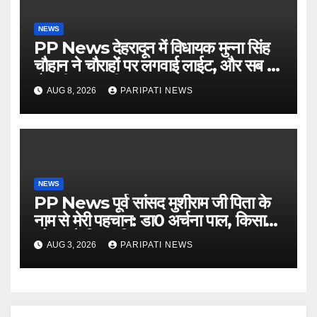
NEWS
PP News देहरादून में विधायक मुन्ना सिंह
चौहान ने चौराहों पर लगवाई लाईट, और सब में
हो गयी वाह-वाही…
AUG 8, 2026
PARIPATI NEWS
NEWS
PP News पूर्व सांसद मुशीराम जी पिता के
नाम से मेरी पहचान: डा0 अर्चना पाल, किसान
चौपाल में दिया परिचय
AUG 3, 2026
PARIPATI NEWS