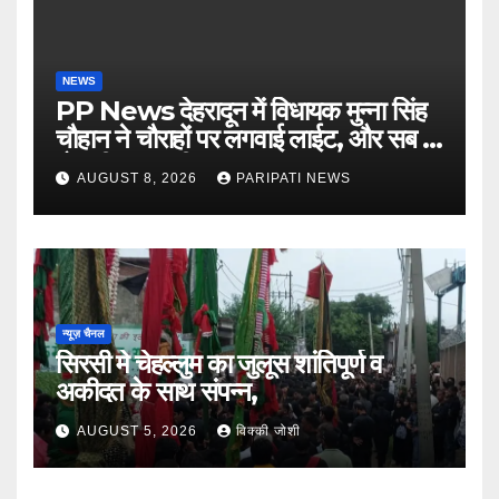
NEWS
PP News देहरादून में विधायक मुन्ना सिंह
चौहान ने चौराहों पर लगवाई लाईट, और सब में
हो गयी वाह-वाही…
AUGUST 8, 2026
PARIPATI NEWS
न्यूज़ चैनल
सिरसी मे चेहल्लुम का जुलूस शांतिपूर्ण व
अकीदत के साथ संपन्न,
AUGUST 5, 2026
विक्की जोशी