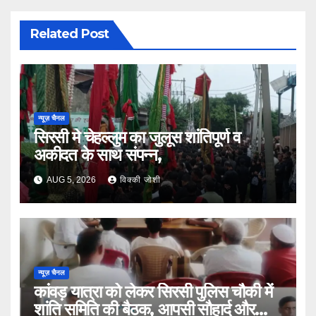
Related Post
न्यूज़ चैनल
सिरसी मे चेहल्लुम का जुलूस शांतिपूर्ण व
अकीदत के साथ संपन्न,
AUG 5, 2026
विक्की जोशी
न्यूज़ चैनल
कांवड़ यात्रा को लेकर सिरसी पुलिस चौकी में
शांति समिति की बैठक, आपसी सौहार्द और