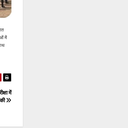
यात
ं में
साथ
षा में
 की