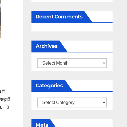
Recent Comments
Archives
Archives
Categories
में
 अड्डों
Categories
ग, गति
Meta