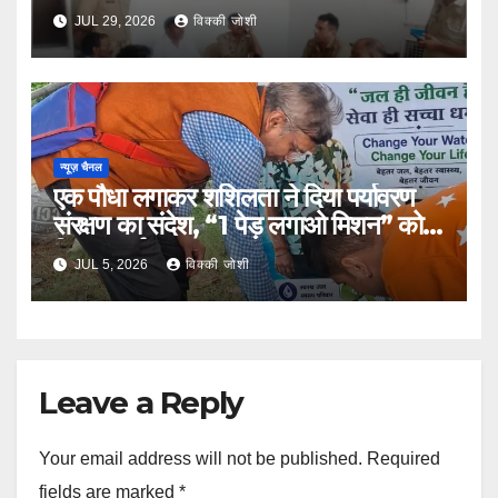
सुरक्षा पर जोर
JUL 29, 2026
विक्की जोशी
न्यूज़ चैनल
एक पौधा लगाकर शशिलता ने दिया पर्यावरण
संरक्षण का संदेश, “1 पेड़ लगाओ मिशन” को
मिला समर्थन
JUL 5, 2026
विक्की जोशी
Leave a Reply
Your email address will not be published.
Required
fields are marked
*