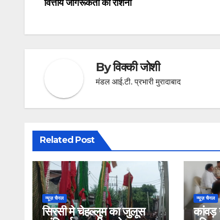
वित्तीय जागरूकता की रोशनी‎‎
navigation
By
विक्की जोशी
मंडल आई.टी. प्रभारी मुरादाबाद
Related Post
न्यूज़ चैनल
न्यूज़ चैनल
सिरसी मे चेहल्लुम का जुलूस
कांवड़