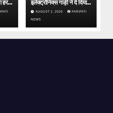
गा हर
इलेक्ट्रोनिक्स गाड़ी ने दे दिया
ी,
रास्ते में ही धोका, हो गयी सीज,
IPATI
AUGUST 2, 2026
PARIPATI
पाल
जो सब बताया झूठ
NEWS