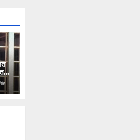
षित
ात
िंह