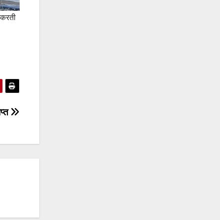
न करती
ाप्त