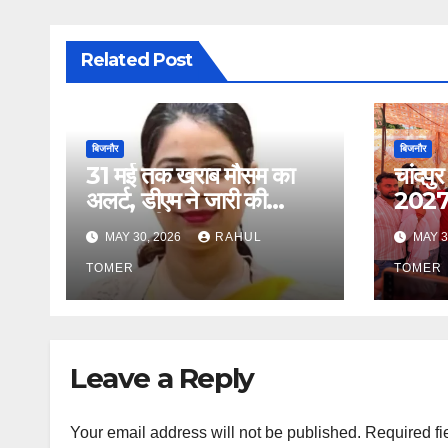
Related Post
बिजनौर
बिजनौर
31 मई तक खराब मौसम का
चांदपुर
अलर्ट, डीएम ने जारी की
2027 
एडवाइजरी
प्रत्या
MAY 30, 2026
RAHUL
MAY 3
TOMER
TOMER
Leave a Reply
Your email address will not be published.
Required fi