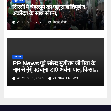
न्यूज़ चैनल
सिरसी मे चेहल्लुम का जुलूस शांतिपूर्ण व
अकीदत के साथ संपन्न,
AUGUST 5, 2026
विक्की जोशी
NEWS
PP News पूर्व सांसद मुशीराम जी पिता के
नाम से मेरी पहचान: डा0 अर्चना पाल, किसान
चौपाल में दिया परिचय
AUGUST 3, 2026
PARIPATI NEWS