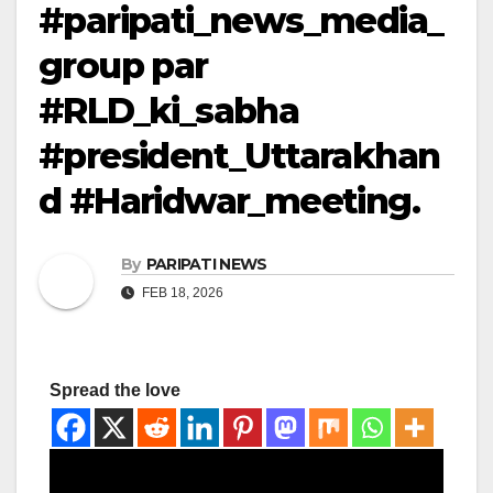
#paripati_news_media_
group par
#RLD_ki_sabha
#president_Uttarakhan
d #Haridwar_meeting.
By
PARIPATI NEWS
FEB 18, 2026
Spread the love