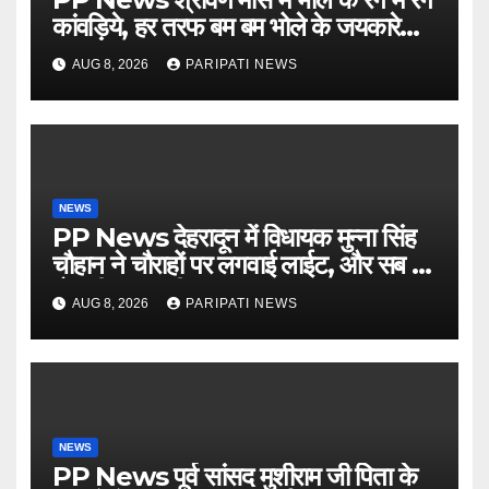
कांवड़िये, हर तरफ बम बम भोले के जयकारे…
see more..
AUG 8, 2026
PARIPATI NEWS
NEWS
PP News देहरादून में विधायक मुन्ना सिंह
चौहान ने चौराहों पर लगवाई लाईट, और सब में
हो गयी वाह-वाही…
AUG 8, 2026
PARIPATI NEWS
NEWS
PP News पूर्व सांसद मुशीराम जी पिता के