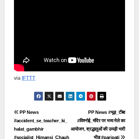
via
IFTTT
Post
PP News
PP News #भूड़_टीबा
#accident_se_teacher_ki_
#विश्नोई_मंदिर पर भव्य मेले का
navigation
halat_gambhir
आयोजन, श्रद्धालुओं की उमड़ी भारी
#socialist_Himansi_Chauh
भीड़ #paripati