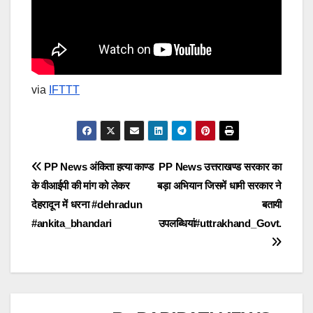
via
IFTTT
Post
PP News अंकिता हत्या काण्ड
PP News उत्तराखण्ड सरकार का
के वीआईपी की मांग को लेकर
बड़ा अभियान जिसमें धामी सरकार ने
navigation
देहरादून में धरना #dehradun
बतायी
#ankita_bhandari
उपलब्धियां#uttrakhand_Govt.