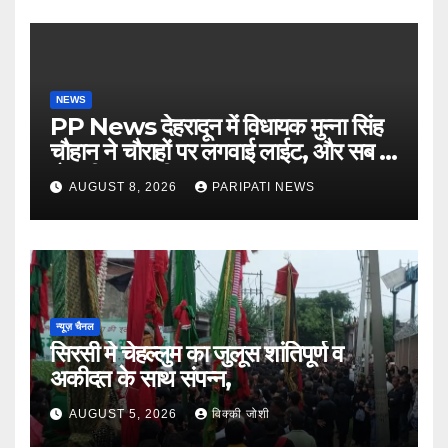
NEWS
PP News देहरादून में विधायक मुन्ना सिंह
चौहान ने चौराहों पर लगवाई लाईट, और सब में
हो गयी वाह-वाही…
AUGUST 8, 2026
PARIPATI NEWS
न्यूज़ चैनल
सिरसी मे चेहल्लुम का जुलूस शांतिपूर्ण व
अकीदत के साथ संपन्न,
AUGUST 5, 2026
विक्की जोशी