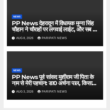
NEWS
PP News देहरादून में विधायक मुन्ना सिंह
चौहान ने चौराहों पर लगवाई लाईट, और सब में
हो गयी वाह-वाही…
AUG 8, 2026
PARIPATI NEWS
NEWS
PP News पूर्व सांसद मुशीराम जी पिता के
नाम से मेरी पहचान: डा0 अर्चना पाल, किसान
चौपाल में दिया परिचय
AUG 3, 2026
PARIPATI NEWS