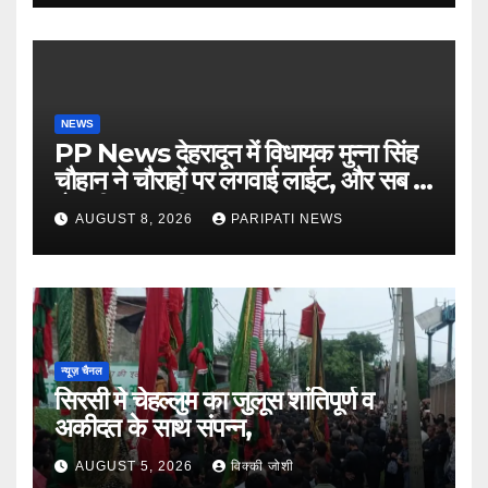
NEWS
PP News देहरादून में विधायक मुन्ना सिंह
चौहान ने चौराहों पर लगवाई लाईट, और सब में
हो गयी वाह-वाही…
AUGUST 8, 2026
PARIPATI NEWS
न्यूज़ चैनल
सिरसी मे चेहल्लुम का जुलूस शांतिपूर्ण व
अकीदत के साथ संपन्न,
AUGUST 5, 2026
विक्की जोशी