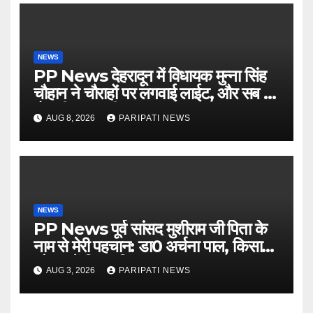
NEWS
PP News देहरादून में विधायक मुन्ना सिंह
चौहान ने चौराहों पर लगवाई लाईट, और सब में
हो गयी वाह-वाही…
AUG 8, 2026
PARIPATI NEWS
NEWS
PP News पूर्व सांसद मुशीराम जी पिता के
नाम से मेरी पहचान: डा0 अर्चना पाल, किसान
चौपाल में दिया परिचय
AUG 3, 2026
PARIPATI NEWS