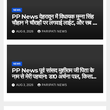
NEWS
PP News देहरादून में विधायक मुन्ना सिंह
चौहान ने चौराहों पर लगवाई लाईट, और सब में
हो गयी वाह-वाही…
AUG 8, 2026
PARIPATI NEWS
NEWS
PP News पूर्व सांसद मुशीराम जी पिता के
नाम से मेरी पहचान: डा0 अर्चना पाल, किसान
चौपाल में दिया परिचय
AUG 3, 2026
PARIPATI NEWS