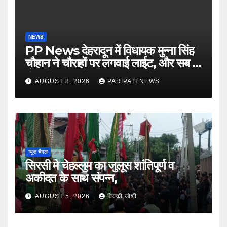
NEWS
PP News देहरादून में विधायक मुन्ना सिंह
चौहान ने चौराहों पर लगवाई लाईट, और सब में
हो गयी वाह-वाही…
AUGUST 8, 2026
PARIPATI NEWS
न्यूज़ चैनल
सिरसी मे चेहल्लुम का जुलूस शांतिपूर्ण व
अकीदत के साथ संपन्न,
AUGUST 5, 2026
विक्की जोशी