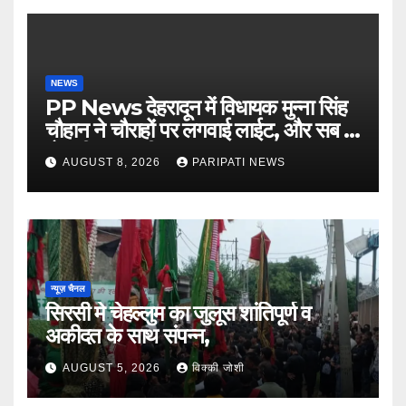
NEWS
PP News देहरादून में विधायक मुन्ना सिंह
चौहान ने चौराहों पर लगवाई लाईट, और सब में
हो गयी वाह-वाही…
AUGUST 8, 2026
PARIPATI NEWS
न्यूज़ चैनल
सिरसी मे चेहल्लुम का जुलूस शांतिपूर्ण व
अकीदत के साथ संपन्न,
AUGUST 5, 2026
विक्की जोशी