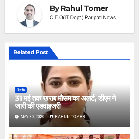
By
Rahul Tomer
C.E.O(IT Dept.) Paripati News
Related Post
बिजनौर
31 मई तक खराब मौसम का अलर्ट, डीएम ने
जारी की एडवाइजरी
MAY 30, 2026
RAHUL TOMER