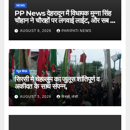
NEWS
PP News देहरादून में विधायक मुन्ना सिंह
चौहान ने चौराहों पर लगवाई लाईट, और सब में
हो गयी वाह-वाही…
AUGUST 8, 2026
PARIPATI NEWS
न्यूज़ चैनल
सिरसी मे चेहल्लुम का जुलूस शांतिपूर्ण व
अकीदत के साथ संपन्न,
AUGUST 5, 2026
विक्की जोशी