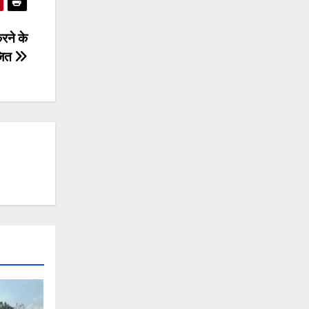
रने के
जित