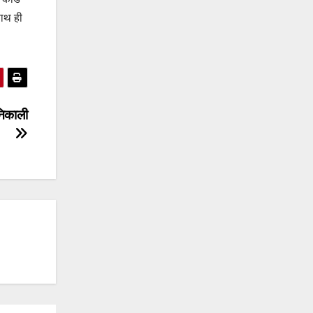
साथ ही
निकाली