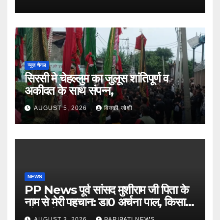
न्यूज़ चैनल
सिरसी मे चेहल्लुम का जुलूस शांतिपूर्ण व
अकीदत के साथ संपन्न,
AUGUST 5, 2026
विक्की जोशी
NEWS
PP News पूर्व सांसद मुशीराम जी पिता के
नाम से मेरी पहचान: डा0 अर्चना पाल, किसान
चौपाल में दिया परिचय
AUGUST 3, 2026
PARIPATI NEWS