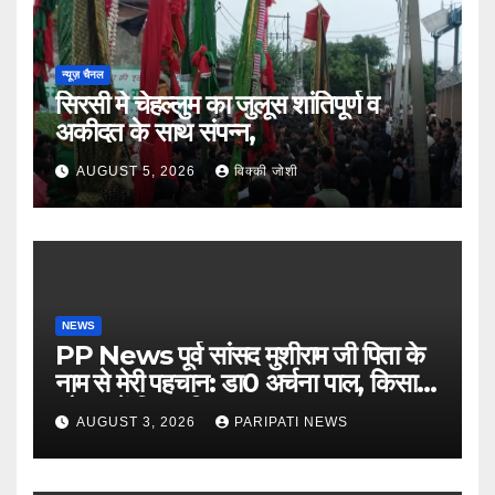
न्यूज़ चैनल
सिरसी मे चेहल्लुम का जुलूस शांतिपूर्ण व
अकीदत के साथ संपन्न,
AUGUST 5, 2026
विक्की जोशी
NEWS
PP News पूर्व सांसद मुशीराम जी पिता के
नाम से मेरी पहचान: डा0 अर्चना पाल, किसान
चौपाल में दिया परिचय
AUGUST 3, 2026
PARIPATI NEWS